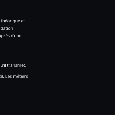
 théorique et
idation
auprès d’une
u’il transmet.
il. Les métiers