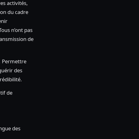
s activités,
tion du cadre
enir
Tous n’ont pas
ransmission de
e. Permettre
quérir des
édibilité.
tif de
ingue des