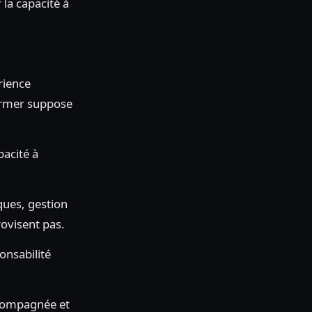
 la capacité à
rience
Former suppose
acité à
ques, gestion
rovisent pas.
onsabilité
ccompagnée et