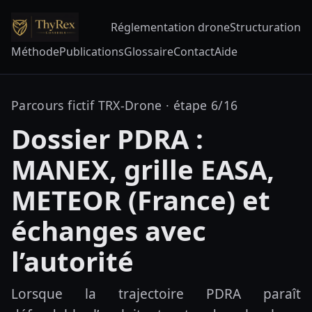
Réglementation drone
Structuration
Méthode
Publications
Glossaire
Contact
Aide
Parcours fictif TRX-Drone · étape 6/16
Dossier PDRA :
MANEX, grille EASA,
METEOR (France) et
échanges avec
l’autorité
Lorsque la trajectoire PDRA paraît