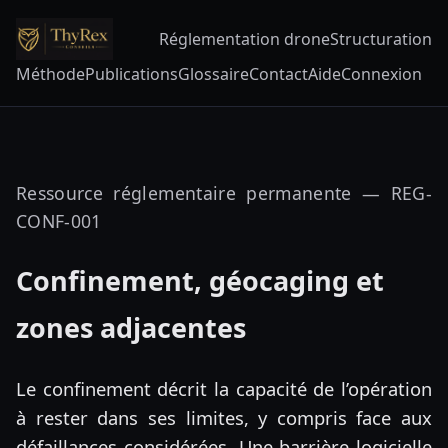
Réglementation drone
Structuration
Méthode
Publications
Glossaire
Contact
Aide
Connexion
Ressource réglementaire permanente — REG-
CONF-001
Confinement, géocaging et
zones adjacentes
Le confinement décrit la capacité de l’opération
à rester dans ses limites, y compris face aux
défaillances considérées. Une barrière logicielle